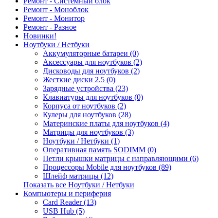
Ремонт - Системный блок
Ремонт - Моноблок
Ремонт - Монитор
Ремонт - Разное
Новинки!
Ноутбуки / Нетбуки
Аккумуляторные батареи (0)
Аксессуары для ноутбуков (2)
Дисководы для ноутбуков (2)
Жесткие диски 2.5 (0)
Зарядные устройства (23)
Клавиатуры для ноутбуков (0)
Корпуса от ноутбуков (2)
Кулеры для ноутбуков (28)
Материнские платы для ноутбуков (4)
Матрицы для ноутбуков (3)
Ноутбуки / Нетбуки (1)
Оперативная память SODIMM (0)
Петли крышки матрицы с направляющими (6)
Процессоры Mobile для ноутбуков (89)
Шлейф матрицы (12)
Показать все Ноутбуки / Нетбуки
Компьютеры и периферия
Card Reader (13)
USB Hub (5)