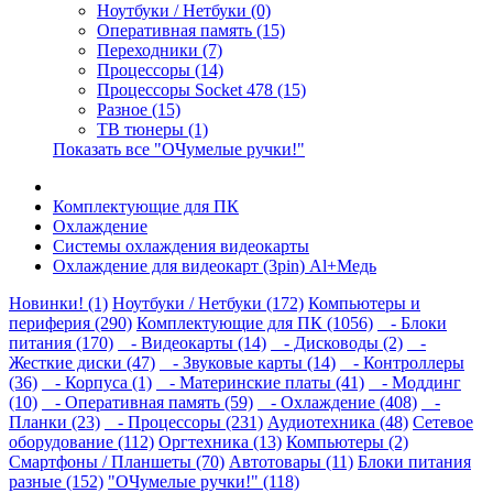
Ноутбуки / Нетбуки (0)
Оперативная память (15)
Переходники (7)
Процессоры (14)
Процессоры Socket 478 (15)
Разное (15)
ТВ тюнеры (1)
Показать все "ОЧумелые ручки!"
Комплектующие для ПК
Охлаждение
Системы охлаждения видеокарты
Охлаждение для видеокарт (3pin) Al+Медь
Новинки! (1)
Ноутбуки / Нетбуки (172)
Компьютеры и
периферия (290)
Комплектующие для ПК (1056)
- Блоки
питания (170)
- Видеокарты (14)
- Дисководы (2)
-
Жесткие диски (47)
- Звуковые карты (14)
- Контроллеры
(36)
- Корпуса (1)
- Материнские платы (41)
- Моддинг
(10)
- Оперативная память (59)
- Охлаждение (408)
-
Планки (23)
- Процессоры (231)
Аудиотехника (48)
Сетевое
оборудование (112)
Оргтехника (13)
Компьютеры (2)
Смартфоны / Планшеты (70)
Автотовары (11)
Блоки питания
разные (152)
"ОЧумелые ручки!" (118)