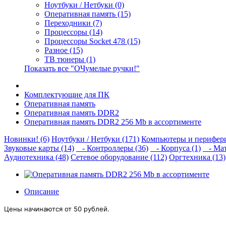
Ноутбуки / Нетбуки (0)
Оперативная память (15)
Переходники (7)
Процессоры (14)
Процессоры Socket 478 (15)
Разное (15)
ТВ тюнеры (1)
Показать все "ОЧумелые ручки!"
Комплектующие для ПК
Оперативная память
Оперативная память DDR2
Оперативная память DDR2 256 Mb в ассортименте
Новинки! (6)
Ноутбуки / Нетбуки (171)
Компьютеры и перифери
Звуковые карты (14)
- Контроллеры (36)
- Корпуса (1)
- Мат
Аудиотехника (48)
Сетевое оборудование (112)
Оргтехника (13)
Описание
Цены начинаются от 50 рублей.