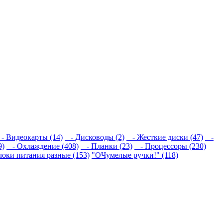
 Видеокарты (14)
- Дисководы (2)
- Жесткие диски (47)
-
9)
- Охлаждение (408)
- Планки (23)
- Процессоры (230)
локи питания разные (153)
"ОЧумелые ручки!" (118)