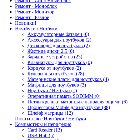
Ремонт - Системный блок
Ремонт - Моноблок
Ремонт - Монитор
Ремонт - Разное
Новинки!
Ноутбуки / Нетбуки
Аккумуляторные батареи (0)
Аксессуары для ноутбуков (2)
Дисководы для ноутбуков (2)
Жесткие диски 2.5 (0)
Зарядные устройства (23)
Клавиатуры для ноутбуков (0)
Корпуса от ноутбуков (2)
Кулеры для ноутбуков (28)
Материнские платы для ноутбуков (4)
Матрицы для ноутбуков (3)
Ноутбуки / Нетбуки (1)
Оперативная память SODIMM (0)
Петли крышки матрицы с направляющими (6)
Процессоры Mobile для ноутбуков (88)
Шлейф матрицы (12)
Показать все Ноутбуки / Нетбуки
Компьютеры и периферия
Card Reader (13)
USB Hub (5)