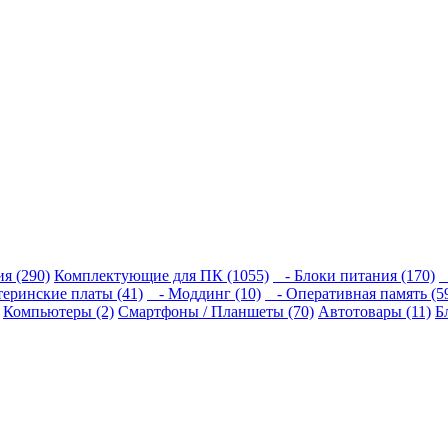
я (290)
Комплектующие для ПК (1055)
- Блоки питания (170)
-
еринские платы (41)
- Моддинг (10)
- Оперативная память (5
Компьютеры (2)
Смартфоны / Планшеты (70)
Автотовары (11)
Б