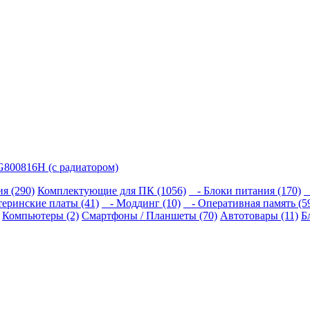
G800816H (с радиатором)
я (290)
Комплектующие для ПК (1056)
- Блоки питания (170)
-
еринские платы (41)
- Моддинг (10)
- Оперативная память (5
Компьютеры (2)
Смартфоны / Планшеты (70)
Автотовары (11)
Б