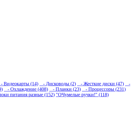
 Видеокарты (14)
- Дисководы (2)
- Жесткие диски (47)
-
9)
- Охлаждение (408)
- Планки (23)
- Процессоры (231)
локи питания разные (152)
"ОЧумелые ручки!" (118)