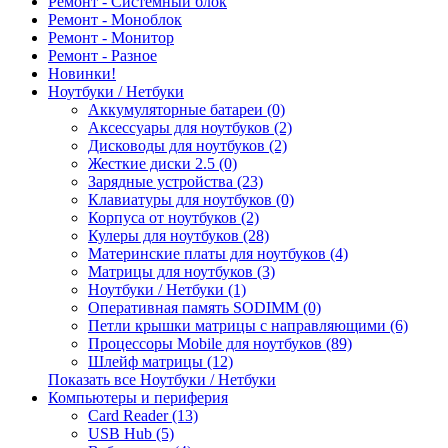
Ремонт - Системный блок
Ремонт - Моноблок
Ремонт - Монитор
Ремонт - Разное
Новинки!
Ноутбуки / Нетбуки
Аккумуляторные батареи (0)
Аксессуары для ноутбуков (2)
Дисководы для ноутбуков (2)
Жесткие диски 2.5 (0)
Зарядные устройства (23)
Клавиатуры для ноутбуков (0)
Корпуса от ноутбуков (2)
Кулеры для ноутбуков (28)
Материнские платы для ноутбуков (4)
Матрицы для ноутбуков (3)
Ноутбуки / Нетбуки (1)
Оперативная память SODIMM (0)
Петли крышки матрицы с направляющими (6)
Процессоры Mobile для ноутбуков (89)
Шлейф матрицы (12)
Показать все Ноутбуки / Нетбуки
Компьютеры и периферия
Card Reader (13)
USB Hub (5)