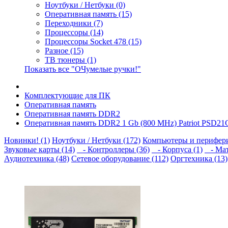
Ноутбуки / Нетбуки (0)
Оперативная память (15)
Переходники (7)
Процессоры (14)
Процессоры Socket 478 (15)
Разное (15)
ТВ тюнеры (1)
Показать все "ОЧумелые ручки!"
Комплектующие для ПК
Оперативная память
Оперативная память DDR2
Оперативная память DDR2 1 Gb (800 MHz) Patriot PSD21
Новинки! (1)
Ноутбуки / Нетбуки (172)
Компьютеры и перифери
Звуковые карты (14)
- Контроллеры (36)
- Корпуса (1)
- Мат
Аудиотехника (48)
Сетевое оборудование (112)
Оргтехника (13)