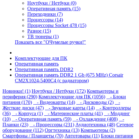
Ноутбуки / Нетбуки (0)
Оперативная память (15)
Переходники (7)
Процессоры (14)
Процессоры Socket 478 (15)
Разное (15)
ТВ тюнеры (1)
Показать все "ОЧумелые ручки!"
Комплектующие для ПК
Оперативная память
Оперативная память DDR2
Оперативная память DDR2 1 Gb (675 MHz) Corsair
CM2X1024-5400C4 (с радиатором)
Новинки! (1)
Ноутбуки / Нетбуки (172)
Компьютеры и
периферия (290)
Комплектующие для ПК (1056)
- Блоки
питания (170)
- Видеокарты (14)
- Дисководы (2)
-
Жесткие диски (47)
- Звуковые карты (14)
- Контроллеры
(36)
- Корпуса (1)
- Материнские платы (41)
- Моддинг
(10)
- Оперативная память (59)
- Охлаждение (408)
-
Планки (23)
- Процессоры (231)
Аудиотехника (48)
Сетевое
оборудование (112)
Оргтехника (13)
Компьютеры (2)
Смартфоны / Планшеты (70)
Автотовары (11)
Блоки питания