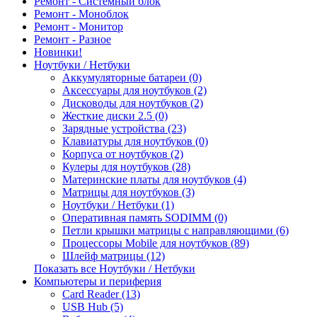
Ремонт - Системный блок
Ремонт - Моноблок
Ремонт - Монитор
Ремонт - Разное
Новинки!
Ноутбуки / Нетбуки
Аккумуляторные батареи (0)
Аксессуары для ноутбуков (2)
Дисководы для ноутбуков (2)
Жесткие диски 2.5 (0)
Зарядные устройства (23)
Клавиатуры для ноутбуков (0)
Корпуса от ноутбуков (2)
Кулеры для ноутбуков (28)
Материнские платы для ноутбуков (4)
Матрицы для ноутбуков (3)
Ноутбуки / Нетбуки (1)
Оперативная память SODIMM (0)
Петли крышки матрицы с направляющими (6)
Процессоры Mobile для ноутбуков (89)
Шлейф матрицы (12)
Показать все Ноутбуки / Нетбуки
Компьютеры и периферия
Card Reader (13)
USB Hub (5)