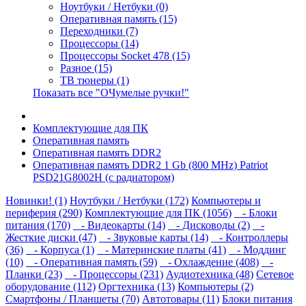
Ноутбуки / Нетбуки (0)
Оперативная память (15)
Переходники (7)
Процессоры (14)
Процессоры Socket 478 (15)
Разное (15)
ТВ тюнеры (1)
Показать все "ОЧумелые ручки!"
Комплектующие для ПК
Оперативная память
Оперативная память DDR2
Оперативная память DDR2 1 Gb (800 MHz) Patriot
PSD21G8002H (с радиатором)
Новинки! (1)
Ноутбуки / Нетбуки (172)
Компьютеры и
периферия (290)
Комплектующие для ПК (1056)
- Блоки
питания (170)
- Видеокарты (14)
- Дисководы (2)
-
Жесткие диски (47)
- Звуковые карты (14)
- Контроллеры
(36)
- Корпуса (1)
- Материнские платы (41)
- Моддинг
(10)
- Оперативная память (59)
- Охлаждение (408)
-
Планки (23)
- Процессоры (231)
Аудиотехника (48)
Сетевое
оборудование (112)
Оргтехника (13)
Компьютеры (2)
Смартфоны / Планшеты (70)
Автотовары (11)
Блоки питания