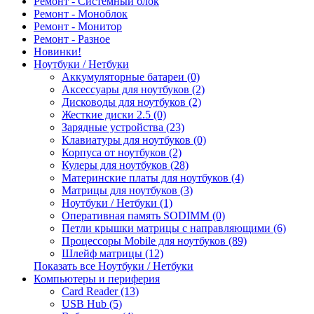
Ремонт - Системный блок
Ремонт - Моноблок
Ремонт - Монитор
Ремонт - Разное
Новинки!
Ноутбуки / Нетбуки
Аккумуляторные батареи (0)
Аксессуары для ноутбуков (2)
Дисководы для ноутбуков (2)
Жесткие диски 2.5 (0)
Зарядные устройства (23)
Клавиатуры для ноутбуков (0)
Корпуса от ноутбуков (2)
Кулеры для ноутбуков (28)
Материнские платы для ноутбуков (4)
Матрицы для ноутбуков (3)
Ноутбуки / Нетбуки (1)
Оперативная память SODIMM (0)
Петли крышки матрицы с направляющими (6)
Процессоры Mobile для ноутбуков (89)
Шлейф матрицы (12)
Показать все Ноутбуки / Нетбуки
Компьютеры и периферия
Card Reader (13)
USB Hub (5)