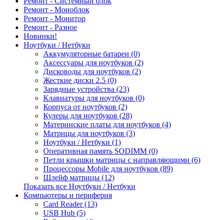
Ремонт - Системный блок
Ремонт - Моноблок
Ремонт - Монитор
Ремонт - Разное
Новинки!
Ноутбуки / Нетбуки
Аккумуляторные батареи (0)
Аксессуары для ноутбуков (2)
Дисководы для ноутбуков (2)
Жесткие диски 2.5 (0)
Зарядные устройства (23)
Клавиатуры для ноутбуков (0)
Корпуса от ноутбуков (2)
Кулеры для ноутбуков (28)
Материнские платы для ноутбуков (4)
Матрицы для ноутбуков (3)
Ноутбуки / Нетбуки (1)
Оперативная память SODIMM (0)
Петли крышки матрицы с направляющими (6)
Процессоры Mobile для ноутбуков (89)
Шлейф матрицы (12)
Показать все Ноутбуки / Нетбуки
Компьютеры и периферия
Card Reader (13)
USB Hub (5)