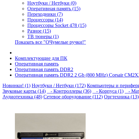
Ноутбуки / Нетбуки (0)
Оперативная память (15)
Переходники (7)
Процессоры (14)
Процессоры Socket 478 (15)
Разное (15)
ТВ тюнеры (1)
Показать все "ОЧумелые ручки!"
Комплектующие для ПК
Оперативная память
Оперативная память DDR2
Оперативная память DDR2 2 Gb (800 MHz) Corsair CM2X
Новинки! (1)
Ноутбуки / Нетбуки (172)
Компьютеры и перифери
Звуковые карты (14)
- Контроллеры (36)
- Корпуса (1)
- Мат
Аудиотехника (48)
Сетевое оборудование (112)
Оргтехника (13)