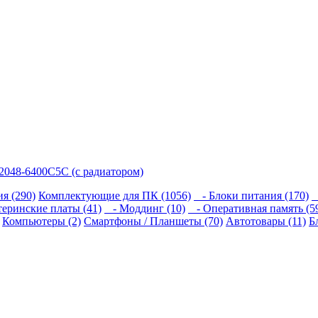
2048-6400C5C (с радиатором)
я (290)
Комплектующие для ПК (1056)
- Блоки питания (170)
-
еринские платы (41)
- Моддинг (10)
- Оперативная память (5
Компьютеры (2)
Смартфоны / Планшеты (70)
Автотовары (11)
Б