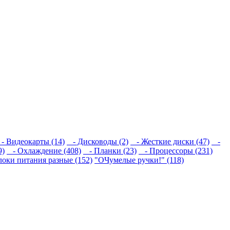
 Видеокарты (14)
- Дисководы (2)
- Жесткие диски (47)
-
9)
- Охлаждение (408)
- Планки (23)
- Процессоры (231)
локи питания разные (152)
"ОЧумелые ручки!" (118)