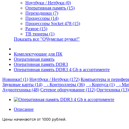
Ноутбуки / Нетбуки (0)
Оперативная память (15)
Переходники (7)
Процессоры (14)
Процессоры Socket 478 (15)
Разное (15)
ТВ тюнеры (1)
Показать все "ОЧумелые ручки!"
Комплектующие для ПК
Оперативная память
Оперативная память DDR3
Оперативная память DDR3 4 Gb в ассортименте
Новинки! (1)
Ноутбуки / Нетбуки (172)
Компьютеры и перифери
Звуковые карты (14)
- Контроллеры (36)
- Корпуса (1)
- Мат
Аудиотехника (48)
Сетевое оборудование (112)
Оргтехника (13)
Описание
Цены начинаются от 1000 рублей.