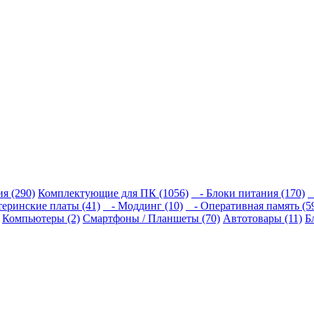
я (290)
Комплектующие для ПК (1056)
- Блоки питания (170)
-
еринские платы (41)
- Моддинг (10)
- Оперативная память (5
Компьютеры (2)
Смартфоны / Планшеты (70)
Автотовары (11)
Б