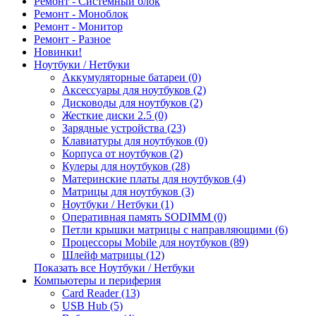
Ремонт - Системный блок
Ремонт - Моноблок
Ремонт - Монитор
Ремонт - Разное
Новинки!
Ноутбуки / Нетбуки
Аккумуляторные батареи (0)
Аксессуары для ноутбуков (2)
Дисководы для ноутбуков (2)
Жесткие диски 2.5 (0)
Зарядные устройства (23)
Клавиатуры для ноутбуков (0)
Корпуса от ноутбуков (2)
Кулеры для ноутбуков (28)
Материнские платы для ноутбуков (4)
Матрицы для ноутбуков (3)
Ноутбуки / Нетбуки (1)
Оперативная память SODIMM (0)
Петли крышки матрицы с направляющими (6)
Процессоры Mobile для ноутбуков (89)
Шлейф матрицы (12)
Показать все Ноутбуки / Нетбуки
Компьютеры и периферия
Card Reader (13)
USB Hub (5)