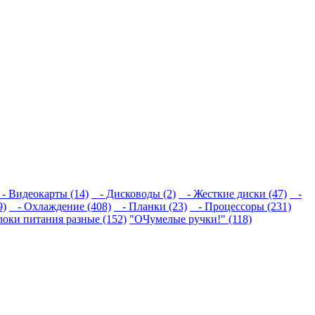
 Видеокарты (14)
- Дисководы (2)
- Жесткие диски (47)
-
9)
- Охлаждение (408)
- Планки (23)
- Процессоры (231)
локи питания разные (152)
"ОЧумелые ручки!" (118)