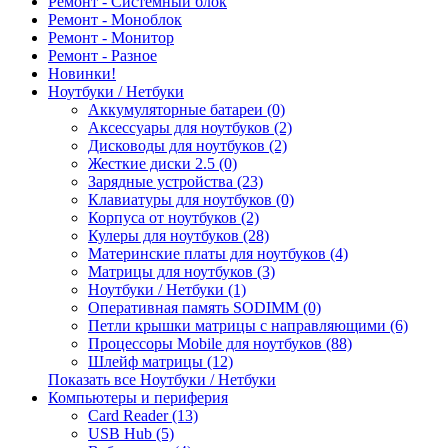
Ремонт - Системный блок
Ремонт - Моноблок
Ремонт - Монитор
Ремонт - Разное
Новинки!
Ноутбуки / Нетбуки
Аккумуляторные батареи (0)
Аксессуары для ноутбуков (2)
Дисководы для ноутбуков (2)
Жесткие диски 2.5 (0)
Зарядные устройства (23)
Клавиатуры для ноутбуков (0)
Корпуса от ноутбуков (2)
Кулеры для ноутбуков (28)
Материнские платы для ноутбуков (4)
Матрицы для ноутбуков (3)
Ноутбуки / Нетбуки (1)
Оперативная память SODIMM (0)
Петли крышки матрицы с направляющими (6)
Процессоры Mobile для ноутбуков (88)
Шлейф матрицы (12)
Показать все Ноутбуки / Нетбуки
Компьютеры и периферия
Card Reader (13)
USB Hub (5)