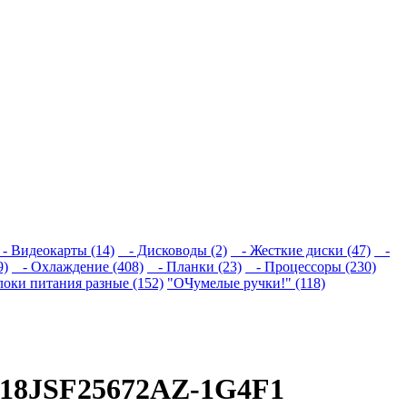
 Видеокарты (14)
- Дисководы (2)
- Жесткие диски (47)
-
9)
- Охлаждение (408)
- Планки (23)
- Процессоры (230)
локи питания разные (152)
"ОЧумелые ручки!" (118)
T18JSF25672AZ-1G4F1