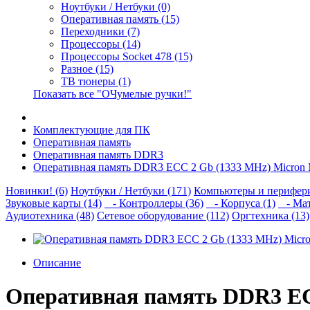
Ноутбуки / Нетбуки (0)
Оперативная память (15)
Переходники (7)
Процессоры (14)
Процессоры Socket 478 (15)
Разное (15)
ТВ тюнеры (1)
Показать все "ОЧумелые ручки!"
Комплектующие для ПК
Оперативная память
Оперативная память DDR3
Оперативная память DDR3 ECC 2 Gb (1333 MHz) Micron
Новинки! (6)
Ноутбуки / Нетбуки (171)
Компьютеры и перифери
Звуковые карты (14)
- Контроллеры (36)
- Корпуса (1)
- Мат
Аудиотехника (48)
Сетевое оборудование (112)
Оргтехника (13)
Описание
Оперативная память DDR3 EC