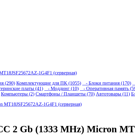
 MT18JSF25672AZ-1G4F1 (серверная)
я (290)
Комплектующие для ПК (1055)
- Блоки питания (170)
-
еринские платы (41)
- Моддинг (10)
- Оперативная память (5
Компьютеры (2)
Смартфоны / Планшеты (70)
Автотовары (11)
Б
C 2 Gb (1333 MHz) Micron M