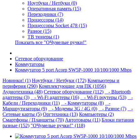
Ноутбуки / Нетбуки (0)
Оперативная память (15)
Переходники (7)
Процессоры (14)
Процессоры Socket 478 (15)
Разное (15)
ТВ тюнеры (1)
Показать все "ОЧумелые ручки!"
Сетевое оборудование
Коммутаторы
Коммутатор 5 port Acorp SW5P-1000 10/100/1000 Mbps
Новинки! (1)
Ноутбуки / Нетбуки (172)
Компьютеры и
периферия (290)
Комплектующие для ПК (1056)
Аудиотехника (48)
Сетевое оборудование (112)
- Bluetooth
адаптеры (3)
- Wi-Fi адаптеры (16)
- Wi-Fi роутеры (53)
-
Кабели / Переходники (11)
- Коммутаторы (8)
-
Маршрутизаторы (9)
- Модемы 3G / 4G (0)
- Разное (7)
-
Сетевые карты (5)
Оргтехника (13)
Компьютеры (2)
Смартфоны / Планшеты (70)
Автотовары (11)
Блоки питания
разные (152)
"ОЧумелые ручки!" (118)