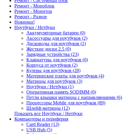
Ремонт - Системный блок
Ремонт - Моноблок
Ремонт - Монитор
Ремонт - Разное
Новинки!
Ноутбуки / Нетбуки
Аккумуляторные батареи (0)
Аксессуары для ноутбуков (2)
Дисководы для ноутбуков (2)
Жесткие диски 2.5 (0)
Зарядные устройства (23)
Клавиатуры для ноутбуков (0)
Корпуса от ноутбуков (2)
Кулеры для ноутбуков (28)
Материнские платы для ноутбуков (4)
Матрицы для ноутбуков (3)
Ноутбуки / Нетбуки (1)
Оперативная память SODIMM (0)
Петли крышки матрицы с направляющими (6)
Процессоры Mobile для ноутбуков (89)
Шлейф матрицы (12)
Показать все Ноутбуки / Нетбуки
Компьютеры и периферия
Card Reader (13)
USB Hub (5)