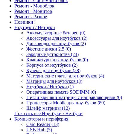
Ремонт - Системный блок
Ремонт - Моноблок
Ремонт - Монитор
Ремонт - Разное
Новинки!
Ноутбуки / Нетбуки
Аккумуляторные батареи (0)
Аксессуары для ноутбуков (2)
Дисководы для ноутбуков (2)
Жесткие диски 2.5 (0)
Зарядные устройства (23)
Клавиатуры для ноутбуков (0)
Корпуса от ноутбуков (2)
Кулеры для ноутбуков (28)
Материнские платы для ноутбуков (4)
Матрицы для ноутбуков (3)
Ноутбуки / Нетбуки (1)
Оперативная память SODIMM (0)
Петли крышки матрицы с направляющими (6)
Процессоры Mobile для ноутбуков (89)
Шлейф матрицы (12)
Показать все Ноутбуки / Нетбуки
Компьютеры и периферия
Card Reader (13)
USB Hub (5)