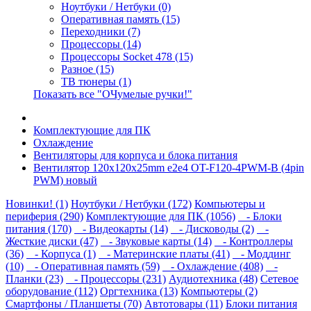
Ноутбуки / Нетбуки (0)
Оперативная память (15)
Переходники (7)
Процессоры (14)
Процессоры Socket 478 (15)
Разное (15)
ТВ тюнеры (1)
Показать все "ОЧумелые ручки!"
Комплектующие для ПК
Охлаждение
Вентиляторы для корпуса и блока питания
Вентилятор 120x120x25mm e2e4 OT-F120-4PWM-B (4pin
PWM) новый
Новинки! (1)
Ноутбуки / Нетбуки (172)
Компьютеры и
периферия (290)
Комплектующие для ПК (1056)
- Блоки
питания (170)
- Видеокарты (14)
- Дисководы (2)
-
Жесткие диски (47)
- Звуковые карты (14)
- Контроллеры
(36)
- Корпуса (1)
- Материнские платы (41)
- Моддинг
(10)
- Оперативная память (59)
- Охлаждение (408)
-
Планки (23)
- Процессоры (231)
Аудиотехника (48)
Сетевое
оборудование (112)
Оргтехника (13)
Компьютеры (2)
Смартфоны / Планшеты (70)
Автотовары (11)
Блоки питания