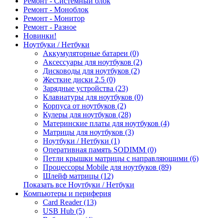
Ремонт - Системный блок
Ремонт - Моноблок
Ремонт - Монитор
Ремонт - Разное
Новинки!
Ноутбуки / Нетбуки
Аккумуляторные батареи (0)
Аксессуары для ноутбуков (2)
Дисководы для ноутбуков (2)
Жесткие диски 2.5 (0)
Зарядные устройства (23)
Клавиатуры для ноутбуков (0)
Корпуса от ноутбуков (2)
Кулеры для ноутбуков (28)
Материнские платы для ноутбуков (4)
Матрицы для ноутбуков (3)
Ноутбуки / Нетбуки (1)
Оперативная память SODIMM (0)
Петли крышки матрицы с направляющими (6)
Процессоры Mobile для ноутбуков (89)
Шлейф матрицы (12)
Показать все Ноутбуки / Нетбуки
Компьютеры и периферия
Card Reader (13)
USB Hub (5)