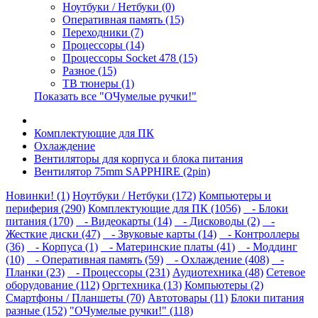
Ноутбуки / Нетбуки (0)
Оперативная память (15)
Переходники (7)
Процессоры (14)
Процессоры Socket 478 (15)
Разное (15)
ТВ тюнеры (1)
Показать все "ОЧумелые ручки!"
Комплектующие для ПК
Охлаждение
Вентиляторы для корпуса и блока питания
Вентилятор 75mm SAPPHIRE (2pin)
Новинки! (1)
Ноутбуки / Нетбуки (172)
Компьютеры и
периферия (290)
Комплектующие для ПК (1056)
- Блоки
питания (170)
- Видеокарты (14)
- Дисководы (2)
-
Жесткие диски (47)
- Звуковые карты (14)
- Контроллеры
(36)
- Корпуса (1)
- Материнские платы (41)
- Моддинг
(10)
- Оперативная память (59)
- Охлаждение (408)
-
Планки (23)
- Процессоры (231)
Аудиотехника (48)
Сетевое
оборудование (112)
Оргтехника (13)
Компьютеры (2)
Смартфоны / Планшеты (70)
Автотовары (11)
Блоки питания
разные (152)
"ОЧумелые ручки!" (118)