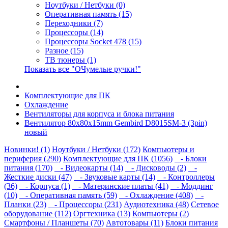
Ноутбуки / Нетбуки (0)
Оперативная память (15)
Переходники (7)
Процессоры (14)
Процессоры Socket 478 (15)
Разное (15)
ТВ тюнеры (1)
Показать все "ОЧумелые ручки!"
Комплектующие для ПК
Охлаждение
Вентиляторы для корпуса и блока питания
Вентилятор 80x80x15mm Gembird D8015SM-3 (3pin)
новый
Новинки! (1)
Ноутбуки / Нетбуки (172)
Компьютеры и
периферия (290)
Комплектующие для ПК (1056)
- Блоки
питания (170)
- Видеокарты (14)
- Дисководы (2)
-
Жесткие диски (47)
- Звуковые карты (14)
- Контроллеры
(36)
- Корпуса (1)
- Материнские платы (41)
- Моддинг
(10)
- Оперативная память (59)
- Охлаждение (408)
-
Планки (23)
- Процессоры (231)
Аудиотехника (48)
Сетевое
оборудование (112)
Оргтехника (13)
Компьютеры (2)
Смартфоны / Планшеты (70)
Автотовары (11)
Блоки питания