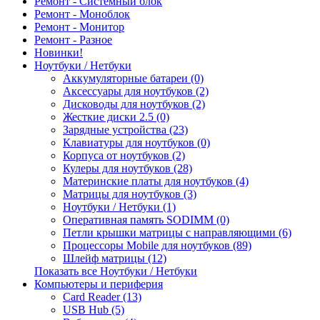
Ремонт - Системный блок
Ремонт - Моноблок
Ремонт - Монитор
Ремонт - Разное
Новинки!
Ноутбуки / Нетбуки
Аккумуляторные батареи (0)
Аксессуары для ноутбуков (2)
Дисководы для ноутбуков (2)
Жесткие диски 2.5 (0)
Зарядные устройства (23)
Клавиатуры для ноутбуков (0)
Корпуса от ноутбуков (2)
Кулеры для ноутбуков (28)
Материнские платы для ноутбуков (4)
Матрицы для ноутбуков (3)
Ноутбуки / Нетбуки (1)
Оперативная память SODIMM (0)
Петли крышки матрицы с направляющими (6)
Процессоры Mobile для ноутбуков (89)
Шлейф матрицы (12)
Показать все Ноутбуки / Нетбуки
Компьютеры и периферия
Card Reader (13)
USB Hub (5)