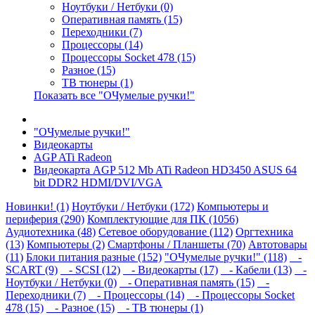
Ноутбуки / Нетбуки (0)
Оперативная память (15)
Переходники (7)
Процессоры (14)
Процессоры Socket 478 (15)
Разное (15)
ТВ тюнеры (1)
Показать все "ОЧумелые ручки!"
"ОЧумелые ручки!"
Видеокарты
AGP ATi Radeon
Видеокарта AGP 512 Mb ATi Radeon HD3450 ASUS 64
bit DDR2 HDMI/DVI/VGA
Новинки! (1)
Ноутбуки / Нетбуки (172)
Компьютеры и
периферия (290)
Комплектующие для ПК (1056)
Аудиотехника (48)
Сетевое оборудование (112)
Оргтехника
(13)
Компьютеры (2)
Смартфоны / Планшеты (70)
Автотовары
(11)
Блоки питания разные (152)
"ОЧумелые ручки!" (118)
-
SCART (9)
- SCSI (12)
- Видеокарты (17)
- Кабели (13)
-
Ноутбуки / Нетбуки (0)
- Оперативная память (15)
-
Переходники (7)
- Процессоры (14)
- Процессоры Socket
478 (15)
- Разное (15)
- ТВ тюнеры (1)