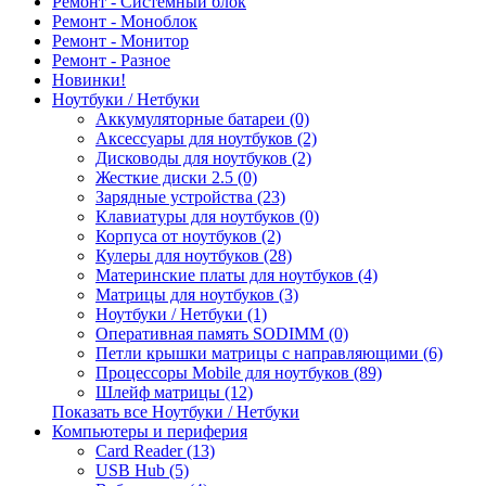
Ремонт - Системный блок
Ремонт - Моноблок
Ремонт - Монитор
Ремонт - Разное
Новинки!
Ноутбуки / Нетбуки
Аккумуляторные батареи (0)
Аксессуары для ноутбуков (2)
Дисководы для ноутбуков (2)
Жесткие диски 2.5 (0)
Зарядные устройства (23)
Клавиатуры для ноутбуков (0)
Корпуса от ноутбуков (2)
Кулеры для ноутбуков (28)
Материнские платы для ноутбуков (4)
Матрицы для ноутбуков (3)
Ноутбуки / Нетбуки (1)
Оперативная память SODIMM (0)
Петли крышки матрицы с направляющими (6)
Процессоры Mobile для ноутбуков (89)
Шлейф матрицы (12)
Показать все Ноутбуки / Нетбуки
Компьютеры и периферия
Card Reader (13)
USB Hub (5)