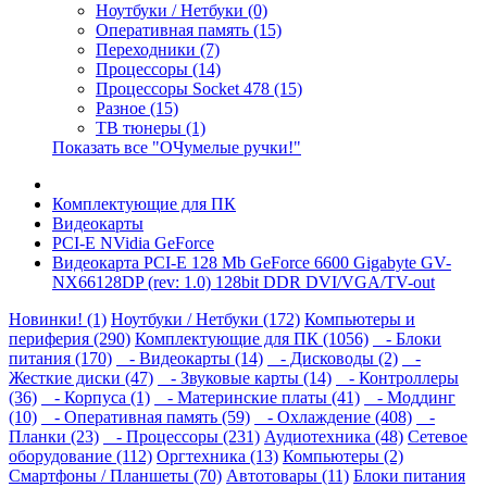
Ноутбуки / Нетбуки (0)
Оперативная память (15)
Переходники (7)
Процессоры (14)
Процессоры Socket 478 (15)
Разное (15)
ТВ тюнеры (1)
Показать все "ОЧумелые ручки!"
Комплектующие для ПК
Видеокарты
PCI-E NVidia GeForce
Видеокарта PCI-E 128 Mb GeForce 6600 Gigabyte GV-
NX66128DP (rev: 1.0) 128bit DDR DVI/VGA/TV-out
Новинки! (1)
Ноутбуки / Нетбуки (172)
Компьютеры и
периферия (290)
Комплектующие для ПК (1056)
- Блоки
питания (170)
- Видеокарты (14)
- Дисководы (2)
-
Жесткие диски (47)
- Звуковые карты (14)
- Контроллеры
(36)
- Корпуса (1)
- Материнские платы (41)
- Моддинг
(10)
- Оперативная память (59)
- Охлаждение (408)
-
Планки (23)
- Процессоры (231)
Аудиотехника (48)
Сетевое
оборудование (112)
Оргтехника (13)
Компьютеры (2)
Смартфоны / Планшеты (70)
Автотовары (11)
Блоки питания