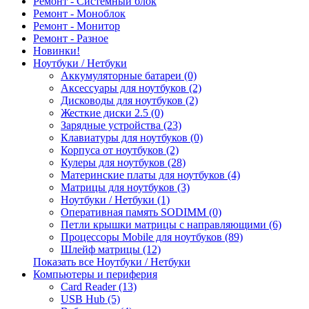
Ремонт - Системный блок
Ремонт - Моноблок
Ремонт - Монитор
Ремонт - Разное
Новинки!
Ноутбуки / Нетбуки
Аккумуляторные батареи (0)
Аксессуары для ноутбуков (2)
Дисководы для ноутбуков (2)
Жесткие диски 2.5 (0)
Зарядные устройства (23)
Клавиатуры для ноутбуков (0)
Корпуса от ноутбуков (2)
Кулеры для ноутбуков (28)
Материнские платы для ноутбуков (4)
Матрицы для ноутбуков (3)
Ноутбуки / Нетбуки (1)
Оперативная память SODIMM (0)
Петли крышки матрицы с направляющими (6)
Процессоры Mobile для ноутбуков (89)
Шлейф матрицы (12)
Показать все Ноутбуки / Нетбуки
Компьютеры и периферия
Card Reader (13)
USB Hub (5)