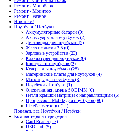
Ремонт - Системный блок
Ремонт - Моноблок
Ремонт - Монитор
Ремонт - Разное
Новинки!
Ноутбуки / Нетбуки
Аккумуляторные батареи (0)
Аксессуары для ноутбуков (2)
Дисководы для ноутбуков (2)
Жесткие диски 2.5 (0)
Зарядные устройства (23)
Клавиатуры для ноутбуков (0)
Корпуса от ноутбуков (2)
Кулеры для ноутбуков (28)
Материнские платы для ноутбуков (4)
Матрицы для ноутбуков (3)
Ноутбуки / Нетбуки (1)
Оперативная память SODIMM (0)
Петли крышки матрицы с направляющими (6)
Процессоры Mobile для ноутбуков (89)
Шлейф матрицы (12)
Показать все Ноутбуки / Нетбуки
Компьютеры и периферия
Card Reader (13)
USB Hub (5)