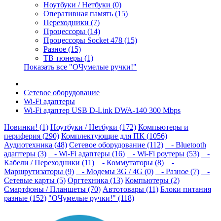
Ноутбуки / Нетбуки (0)
Оперативная память (15)
Переходники (7)
Процессоры (14)
Процессоры Socket 478 (15)
Разное (15)
ТВ тюнеры (1)
Показать все "ОЧумелые ручки!"
Сетевое оборудование
Wi-Fi адаптеры
Wi-Fi адаптер USB D-Link DWA-140 300 Mbps
Новинки! (1)
Ноутбуки / Нетбуки (172)
Компьютеры и
периферия (290)
Комплектующие для ПК (1056)
Аудиотехника (48)
Сетевое оборудование (112)
- Bluetooth
адаптеры (3)
- Wi-Fi адаптеры (16)
- Wi-Fi роутеры (53)
-
Кабели / Переходники (11)
- Коммутаторы (8)
-
Маршрутизаторы (9)
- Модемы 3G / 4G (0)
- Разное (7)
-
Сетевые карты (5)
Оргтехника (13)
Компьютеры (2)
Смартфоны / Планшеты (70)
Автотовары (11)
Блоки питания
разные (152)
"ОЧумелые ручки!" (118)