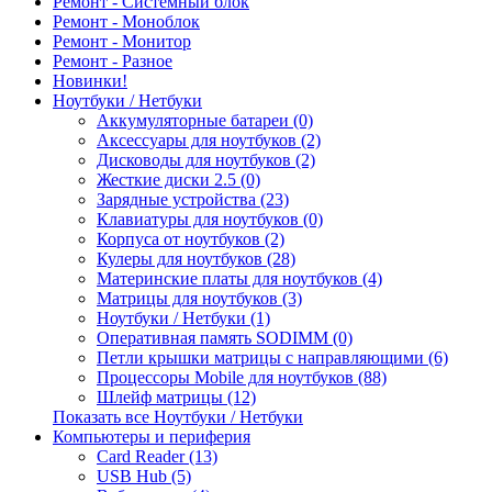
Ремонт - Системный блок
Ремонт - Моноблок
Ремонт - Монитор
Ремонт - Разное
Новинки!
Ноутбуки / Нетбуки
Аккумуляторные батареи (0)
Аксессуары для ноутбуков (2)
Дисководы для ноутбуков (2)
Жесткие диски 2.5 (0)
Зарядные устройства (23)
Клавиатуры для ноутбуков (0)
Корпуса от ноутбуков (2)
Кулеры для ноутбуков (28)
Материнские платы для ноутбуков (4)
Матрицы для ноутбуков (3)
Ноутбуки / Нетбуки (1)
Оперативная память SODIMM (0)
Петли крышки матрицы с направляющими (6)
Процессоры Mobile для ноутбуков (88)
Шлейф матрицы (12)
Показать все Ноутбуки / Нетбуки
Компьютеры и периферия
Card Reader (13)
USB Hub (5)