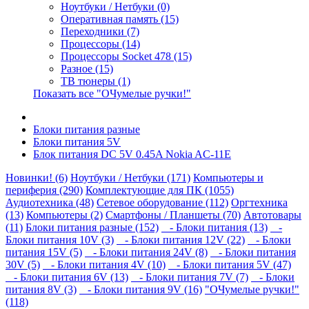
Ноутбуки / Нетбуки (0)
Оперативная память (15)
Переходники (7)
Процессоры (14)
Процессоры Socket 478 (15)
Разное (15)
ТВ тюнеры (1)
Показать все "ОЧумелые ручки!"
Блоки питания разные
Блоки питания 5V
Блок питания DC 5V 0.45A Nokia AC-11E
Новинки! (6)
Ноутбуки / Нетбуки (171)
Компьютеры и
периферия (290)
Комплектующие для ПК (1055)
Аудиотехника (48)
Сетевое оборудование (112)
Оргтехника
(13)
Компьютеры (2)
Смартфоны / Планшеты (70)
Автотовары
(11)
Блоки питания разные (152)
- Блоки питания (13)
-
Блоки питания 10V (3)
- Блоки питания 12V (22)
- Блоки
питания 15V (5)
- Блоки питания 24V (8)
- Блоки питания
30V (5)
- Блоки питания 4V (10)
- Блоки питания 5V (47)
- Блоки питания 6V (13)
- Блоки питания 7V (7)
- Блоки
питания 8V (3)
- Блоки питания 9V (16)
"ОЧумелые ручки!"
(118)