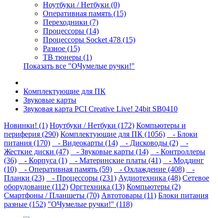
Ноутбуки / Нетбуки (0)
Оперативная память (15)
Переходники (7)
Процессоры (14)
Процессоры Socket 478 (15)
Разное (15)
ТВ тюнеры (1)
Показать все "ОЧумелые ручки!"
Комплектующие для ПК
Звуковые карты
Звуковая карта PCI Creative Live! 24bit SB0410
Новинки! (1)
Ноутбуки / Нетбуки (172)
Компьютеры и
периферия (290)
Комплектующие для ПК (1056)
- Блоки
питания (170)
- Видеокарты (14)
- Дисководы (2)
-
Жесткие диски (47)
- Звуковые карты (14)
- Контроллеры
(36)
- Корпуса (1)
- Материнские платы (41)
- Моддинг
(10)
- Оперативная память (59)
- Охлаждение (408)
-
Планки (23)
- Процессоры (231)
Аудиотехника (48)
Сетевое
оборудование (112)
Оргтехника (13)
Компьютеры (2)
Смартфоны / Планшеты (70)
Автотовары (11)
Блоки питания
разные (152)
"ОЧумелые ручки!" (118)