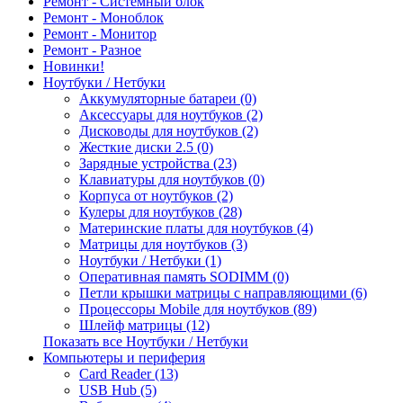
Ремонт - Системный блок
Ремонт - Моноблок
Ремонт - Монитор
Ремонт - Разное
Новинки!
Ноутбуки / Нетбуки
Аккумуляторные батареи (0)
Аксессуары для ноутбуков (2)
Дисководы для ноутбуков (2)
Жесткие диски 2.5 (0)
Зарядные устройства (23)
Клавиатуры для ноутбуков (0)
Корпуса от ноутбуков (2)
Кулеры для ноутбуков (28)
Материнские платы для ноутбуков (4)
Матрицы для ноутбуков (3)
Ноутбуки / Нетбуки (1)
Оперативная память SODIMM (0)
Петли крышки матрицы с направляющими (6)
Процессоры Mobile для ноутбуков (89)
Шлейф матрицы (12)
Показать все Ноутбуки / Нетбуки
Компьютеры и периферия
Card Reader (13)
USB Hub (5)