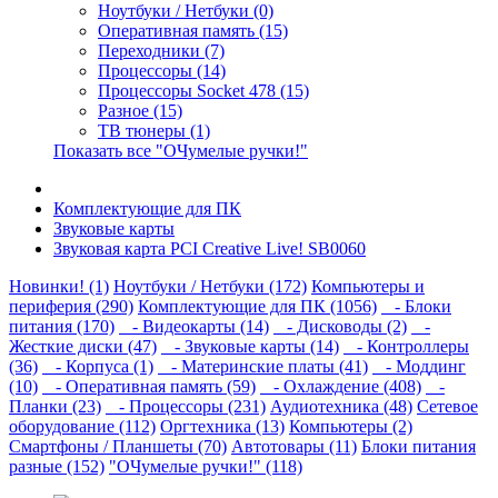
Ноутбуки / Нетбуки (0)
Оперативная память (15)
Переходники (7)
Процессоры (14)
Процессоры Socket 478 (15)
Разное (15)
ТВ тюнеры (1)
Показать все "ОЧумелые ручки!"
Комплектующие для ПК
Звуковые карты
Звуковая карта PCI Creative Live! SB0060
Новинки! (1)
Ноутбуки / Нетбуки (172)
Компьютеры и
периферия (290)
Комплектующие для ПК (1056)
- Блоки
питания (170)
- Видеокарты (14)
- Дисководы (2)
-
Жесткие диски (47)
- Звуковые карты (14)
- Контроллеры
(36)
- Корпуса (1)
- Материнские платы (41)
- Моддинг
(10)
- Оперативная память (59)
- Охлаждение (408)
-
Планки (23)
- Процессоры (231)
Аудиотехника (48)
Сетевое
оборудование (112)
Оргтехника (13)
Компьютеры (2)
Смартфоны / Планшеты (70)
Автотовары (11)
Блоки питания
разные (152)
"ОЧумелые ручки!" (118)