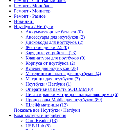
Ремонт - Системный блок
Ремонт - Моноблок
Ремонт - Монитор
Ремонт - Разное
Новинки!
Ноутбуки / Нетбуки
Аккумуляторные батареи (0)
Аксессуары для ноутбуков (2)
Дисководы для ноутбуков (2)
Жесткие диски 2.5 (0)
Зарядные устройства (23)
Клавиатуры для ноутбуков (0)
Корпуса от ноутбуков (2)
Кулеры для ноутбуков (28)
Материнские платы для ноутбуков (4)
Матрицы для ноутбуков (3)
Ноутбуки / Нетбуки (1)
Оперативная память SODIMM (0)
Петли крышки матрицы с направляющими (6)
Процессоры Mobile для ноутбуков (89)
Шлейф матрицы (12)
Показать все Ноутбуки / Нетбуки
Компьютеры и периферия
Card Reader (13)
USB Hub (5)